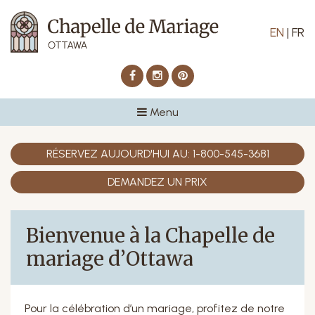
EN
|
FR
Facebook
Instagram
Pinterest
Menu
RÉSERVEZ AUJOURD'HUI AU:
1-800-545-3681
DEMANDEZ UN PRIX
Bienvenue à la Chapelle de
mariage d’Ottawa
Pour la célébration d’un mariage, profitez de notre