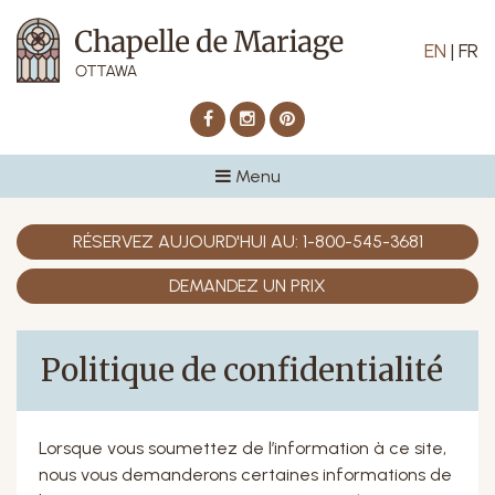
EN
|
FR
Facebook
Instagram
Pinterest
Menu
RÉSERVEZ AUJOURD'HUI AU:
1-800-545-3681
DEMANDEZ UN PRIX
Politique de confidentialité
Lorsque vous soumettez de l’information à ce site,
nous vous demanderons certaines informations de